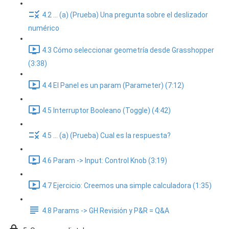
4.2 ... (a) (Prueba) Una pregunta sobre el deslizador
numérico
4.3 Cómo seleccionar geometría desde Grasshopper
(3:38)
4.4 El Panel es un param (Parameter) (7:12)
4.5 Interruptor Booleano (Toggle) (4:42)
4.5 ... (a) (Prueba) Cual es la respuesta?
4.6 Param -> Input: Control Knob (3:19)
4.7 Ejercicio: Creemos una simple calculadora (1:35)
4.8 Params -> GH Revisión y P&R = Q&A