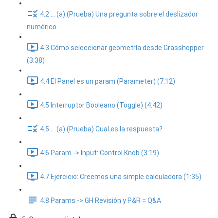
4.2 ... (a) (Prueba) Una pregunta sobre el deslizador
numérico
4.3 Cómo seleccionar geometría desde Grasshopper
(3:38)
4.4 El Panel es un param (Parameter) (7:12)
4.5 Interruptor Booleano (Toggle) (4:42)
4.5 ... (a) (Prueba) Cual es la respuesta?
4.6 Param -> Input: Control Knob (3:19)
4.7 Ejercicio: Creemos una simple calculadora (1:35)
4.8 Params -> GH Revisión y P&R = Q&A