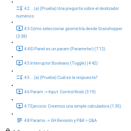
4.2 ... (a) (Prueba) Una pregunta sobre el deslizador
numérico
4.3 Cómo seleccionar geometría desde Grasshopper
(3:38)
4.4 El Panel es un param (Parameter) (7:12)
4.5 Interruptor Booleano (Toggle) (4:42)
4.5 ... (a) (Prueba) Cual es la respuesta?
4.6 Param -> Input: Control Knob (3:19)
4.7 Ejercicio: Creemos una simple calculadora (1:35)
4.8 Params -> GH Revisión y P&R = Q&A