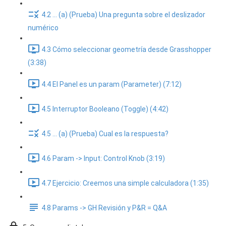
4.2 ... (a) (Prueba) Una pregunta sobre el deslizador
numérico
4.3 Cómo seleccionar geometría desde Grasshopper
(3:38)
4.4 El Panel es un param (Parameter) (7:12)
4.5 Interruptor Booleano (Toggle) (4:42)
4.5 ... (a) (Prueba) Cual es la respuesta?
4.6 Param -> Input: Control Knob (3:19)
4.7 Ejercicio: Creemos una simple calculadora (1:35)
4.8 Params -> GH Revisión y P&R = Q&A