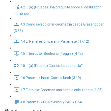
4.2 ... (a) (Prueba) Una pregunta sobre el deslizador
numérico
4.3 Cómo seleccionar geometría desde Grasshopper
(3:38)
4.4 El Panel es un param (Parameter) (7:12)
4.5 Interruptor Booleano (Toggle) (4:42)
4.5 ... (a) (Prueba) Cual es la respuesta?
4.6 Param -> Input: Control Knob (3:19)
4.7 Ejercicio: Creemos una simple calculadora (1:35)
4.8 Params -> GH Revisión y P&R = Q&A