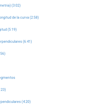
metria) (3:02)
ongitud de la curva (2:58)
gitud (5:19)
erpendiculares (6:41)
:56)
 segmentos
5:23)
rpendiculares (4:20)