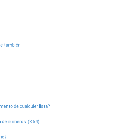
ice también
lemento de cualquier lista?
a de números. (3:54)
rie?