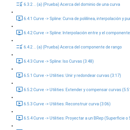
6.3.2 ... (a) (Prueba) Acerca del dominio de una curva
6.4.1 Curve -> Spline: Curva de polilínea, interpolación y p
6.4.2 Curve -> Spline: Interpolación entre y el component
6.4.2 ... (a) (Prueba) Acerca del componente de rango
6.4.3 Curve -> Spline: Iso Curvas (3:48)
6.5.1 Curve -> Utilities: Unir y redondear curvas (3:17)
6.5.2 Curve -> Utilities: Extender y compensar curvas (5:5
6.5.3 Curve -> Utilities: Reconstruir curva (3:06)
6.5.4 Curve -> Utilities: Proyectar a un BRep (Superficie o 