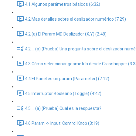
4.1 Algunos parámetros básicos (6:32)
4.2 Mas detalles sobre el deslizador numérico (7:29)
4.2 (a) El Param MD Deslizador (X,Y) (2:48)
4.2 ... (a) (Prueba) Una pregunta sobre el deslizador numé
4.3 Cómo seleccionar geometría desde Grasshopper (3:3
4.4 El Panel es un param (Parameter) (7:12)
4.5 Interruptor Booleano (Toggle) (4:42)
4.5 ... (a) (Prueba) Cual es la respuesta?
4.6 Param -> Input: Control Knob (3:19)