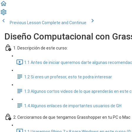
Previous Lesson
Complete and Continue
Diseño Computacional con Grass
1. Descripción de este curso:
1.1 Antes de iniciar queremos darte algunas recomendaci
1.2 Si eres un profesor, esto te podra interesar
1.3 Algunos cortos videos de lo que aprenderás en este 
1.4 Algunos enlaces de importantes usuarios de GH
2. Cerciorarnos de que tengamos Grasshopper en tu PC o Mac
1.1 Usaremos Rhino 7 y 8 para Windows en este curso (0: