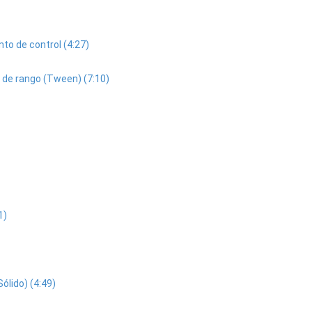
unto de control (4:27)
e de rango (Tween) (7:10)
1)
Sólido) (4:49)