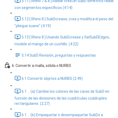
5.11 [ Rhino 7 & 8 ] Radiar crea un SubD simétrico radial
con segmentos específicos (4:14)
5.12 [ Rhino 8 ] SubDcrease, crea y modifica el peso del
"pliegue suave" (4:19)
5.13 [ Rhino 8 ] Usando SubDcrease y SelSubDEdges,
modele el mango de un cuchillo. (4:22)
5.14 SubD Revisión, preguntas y respuestas
6. Convertir a malla, sólida o NURBS
6.1 Convertir objetos a NURBS (2:49)
6.1 ... (a) Cambie los colores de las caras de SubD en
función de las divisiones de las cuadrículas cuádruples
rectangulares. (2:27)
6.1 ... (b) Empaquetar o desempaquetar SubDs a