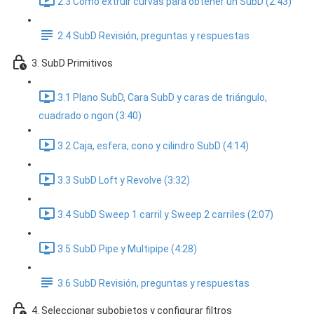
2.3 Cómo extruir curvas para obtener un SubD (2:43)
2.4 SubD Revisión, preguntas y respuestas
3. SubD Primitivos
3.1 Plano SubD, Cara SubD y caras de triángulo,
cuadrado o ngon (3:40)
3.2 Caja, esfera, cono y cilindro SubD (4:14)
3.3 SubD Loft y Revolve (3:32)
3.4 SubD Sweep 1 carril y Sweep 2 carriles (2:07)
3.5 SubD Pipe y Multipipe (4:28)
3.6 SubD Revisión, preguntas y respuestas
4. Seleccionar subobjetos y configurar filtros