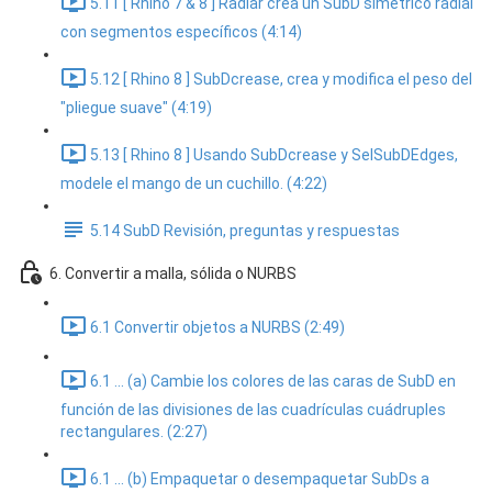
5.11 [ Rhino 7 & 8 ] Radiar crea un SubD simétrico radial
con segmentos específicos (4:14)
5.12 [ Rhino 8 ] SubDcrease, crea y modifica el peso del
"pliegue suave" (4:19)
5.13 [ Rhino 8 ] Usando SubDcrease y SelSubDEdges,
modele el mango de un cuchillo. (4:22)
5.14 SubD Revisión, preguntas y respuestas
6. Convertir a malla, sólida o NURBS
6.1 Convertir objetos a NURBS (2:49)
6.1 ... (a) Cambie los colores de las caras de SubD en
función de las divisiones de las cuadrículas cuádruples
rectangulares. (2:27)
6.1 ... (b) Empaquetar o desempaquetar SubDs a