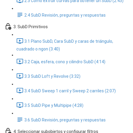
2.3 Cómo extruir curvas para obtener un SubD (2:43)
2.4 SubD Revisión, preguntas y respuestas
3. SubD Primitivos
3.1 Plano SubD, Cara SubD y caras de triángulo,
cuadrado o ngon (3:40)
3.2 Caja, esfera, cono y cilindro SubD (4:14)
3.3 SubD Loft y Revolve (3:32)
3.4 SubD Sweep 1 carril y Sweep 2 carriles (2:07)
3.5 SubD Pipe y Multipipe (4:28)
3.6 SubD Revisión, preguntas y respuestas
4. Seleccionar subobjetos y configurar filtros