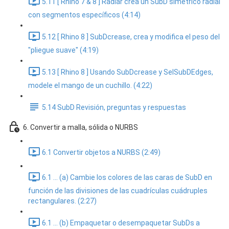
5.11 [ Rhino 7 & 8 ] Radiar crea un SubD simétrico radial
con segmentos específicos (4:14)
5.12 [ Rhino 8 ] SubDcrease, crea y modifica el peso del
"pliegue suave" (4:19)
5.13 [ Rhino 8 ] Usando SubDcrease y SelSubDEdges,
modele el mango de un cuchillo. (4:22)
5.14 SubD Revisión, preguntas y respuestas
6. Convertir a malla, sólida o NURBS
6.1 Convertir objetos a NURBS (2:49)
6.1 ... (a) Cambie los colores de las caras de SubD en
función de las divisiones de las cuadrículas cuádruples
rectangulares. (2:27)
6.1 ... (b) Empaquetar o desempaquetar SubDs a