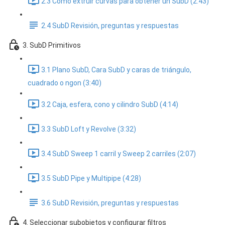
2.3 Cómo extruir curvas para obtener un SubD (2:43)
2.4 SubD Revisión, preguntas y respuestas
3. SubD Primitivos
3.1 Plano SubD, Cara SubD y caras de triángulo,
cuadrado o ngon (3:40)
3.2 Caja, esfera, cono y cilindro SubD (4:14)
3.3 SubD Loft y Revolve (3:32)
3.4 SubD Sweep 1 carril y Sweep 2 carriles (2:07)
3.5 SubD Pipe y Multipipe (4:28)
3.6 SubD Revisión, preguntas y respuestas
4. Seleccionar subobjetos y configurar filtros