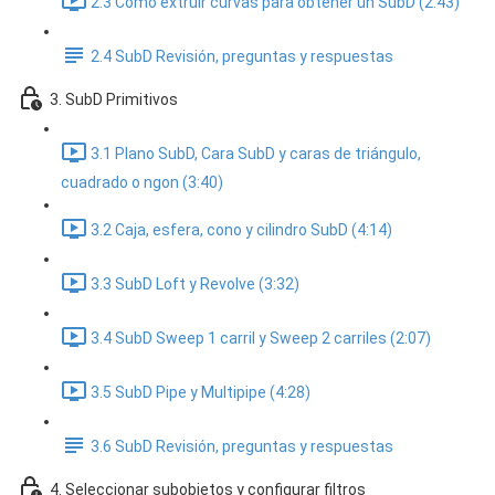
2.3 Cómo extruir curvas para obtener un SubD (2:43)
2.4 SubD Revisión, preguntas y respuestas
3. SubD Primitivos
3.1 Plano SubD, Cara SubD y caras de triángulo,
cuadrado o ngon (3:40)
3.2 Caja, esfera, cono y cilindro SubD (4:14)
3.3 SubD Loft y Revolve (3:32)
3.4 SubD Sweep 1 carril y Sweep 2 carriles (2:07)
3.5 SubD Pipe y Multipipe (4:28)
3.6 SubD Revisión, preguntas y respuestas
4. Seleccionar subobjetos y configurar filtros