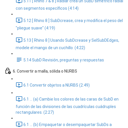
5.11 [ Rhino 7 & 8 ] Radiar crea un SubD simétrico radial
con segmentos específicos (4:14)
5.12 [ Rhino 8 ] SubDcrease, crea y modifica el peso del
"pliegue suave" (4:19)
5.13 [ Rhino 8 ] Usando SubDcrease y SelSubDEdges,
modele el mango de un cuchillo. (4:22)
5.14 SubD Revisión, preguntas y respuestas
6. Convertir a malla, sólida o NURBS
6.1 Convertir objetos a NURBS (2:49)
6.1 ... (a) Cambie los colores de las caras de SubD en
función de las divisiones de las cuadrículas cuádruples
rectangulares. (2:27)
6.1 ... (b) Empaquetar o desempaquetar SubDs a