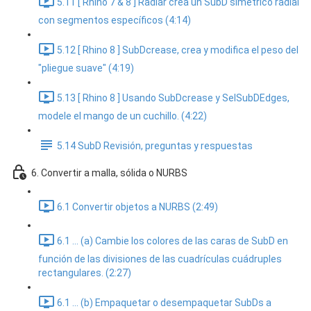
5.11 [ Rhino 7 & 8 ] Radiar crea un SubD simétrico radial
con segmentos específicos (4:14)
5.12 [ Rhino 8 ] SubDcrease, crea y modifica el peso del
"pliegue suave" (4:19)
5.13 [ Rhino 8 ] Usando SubDcrease y SelSubDEdges,
modele el mango de un cuchillo. (4:22)
5.14 SubD Revisión, preguntas y respuestas
6. Convertir a malla, sólida o NURBS
6.1 Convertir objetos a NURBS (2:49)
6.1 ... (a) Cambie los colores de las caras de SubD en
función de las divisiones de las cuadrículas cuádruples
rectangulares. (2:27)
6.1 ... (b) Empaquetar o desempaquetar SubDs a