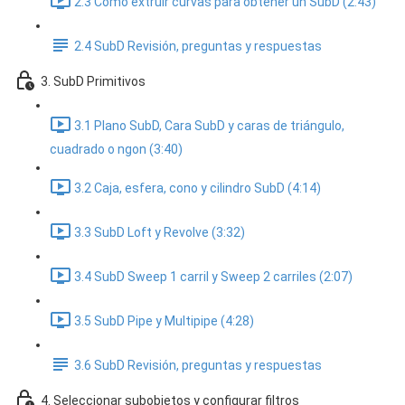
2.3 Cómo extruir curvas para obtener un SubD (2:43)
2.4 SubD Revisión, preguntas y respuestas
3. SubD Primitivos
3.1 Plano SubD, Cara SubD y caras de triángulo,
cuadrado o ngon (3:40)
3.2 Caja, esfera, cono y cilindro SubD (4:14)
3.3 SubD Loft y Revolve (3:32)
3.4 SubD Sweep 1 carril y Sweep 2 carriles (2:07)
3.5 SubD Pipe y Multipipe (4:28)
3.6 SubD Revisión, preguntas y respuestas
4. Seleccionar subobjetos y configurar filtros