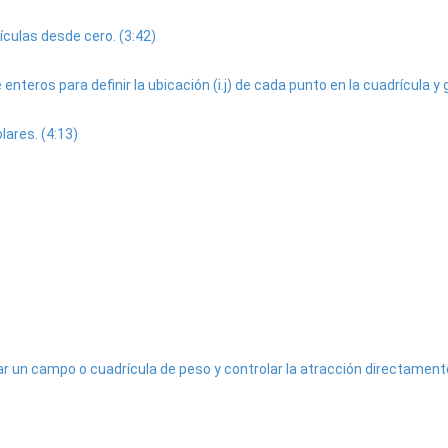
ulas desde cero. (3:42)
nteros para definir la ubicación (i.j) de cada punto en la cuadrícula y g
ares. (4:13)
r un campo o cuadrícula de peso y controlar la atracción directamente