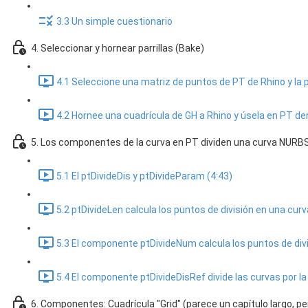
3.3 Un simple cuestionario
4. Seleccionar y hornear parrillas (Bake)
4.1 Seleccione una matriz de puntos de PT de Rhino y la p
4.2 Hornee una cuadrícula de GH a Rhino y úsela en PT den
5. Los componentes de la curva en PT dividen una curva NURBS 
5.1 El ptDivideDis y ptDivideParam (4:43)
5.2 ptDivideLen calcula los puntos de división en una curv
5.3 El componente ptDivideNum calcula los puntos de divi
5.4 El componente ptDivideDisRef divide las curvas por la 
6. Componentes: Cuadrícula "Grid" (parece un capítulo largo, p