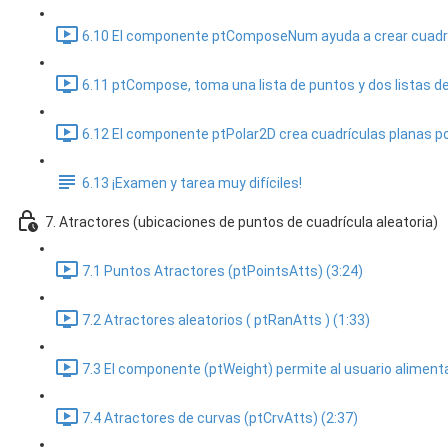
6.10 El componente ptComposeNum ayuda a crear cuadríc
6.11 ptCompose, toma una lista de puntos y dos listas de e
6.12 El componente ptPolar2D crea cuadrículas planas pol
6.13 ¡Examen y tarea muy difíciles!
7. Atractores (ubicaciones de puntos de cuadrícula aleatoria)
7.1 Puntos Atractores (ptPointsAtts) (3:24)
7.2 Atractores aleatorios ( ptRanAtts ) (1:33)
7.3 El componente (ptWeight) permite al usuario alimenta
7.4 Atractores de curvas (ptCrvAtts) (2:37)