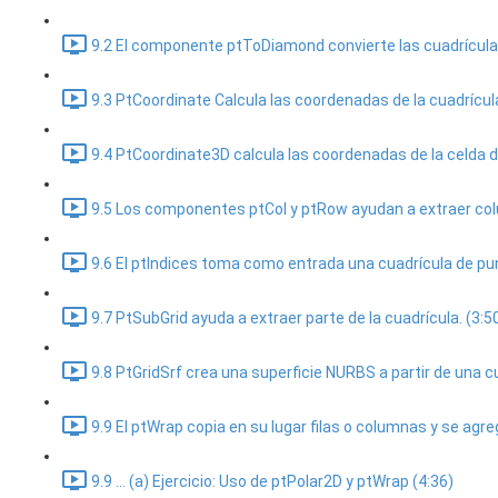
9.2 El componente ptToDiamond convierte las cuadrícula
9.3 PtCoordinate Calcula las coordenadas de la cuadrícula
9.4 PtCoordinate3D calcula las coordenadas de la celda d
9.5 Los componentes ptCol y ptRow ayudan a extraer colum
9.6 El ptIndices toma como entrada una cuadrícula de pun
9.7 PtSubGrid ayuda a extraer parte de la cuadrícula. (3:5
9.8 PtGridSrf crea una superficie NURBS a partir de una c
9.9 El ptWrap copia en su lugar filas o columnas y se agrega
9.9 ... (a) Ejercicio: Uso de ptPolar2D y ptWrap (4:36)