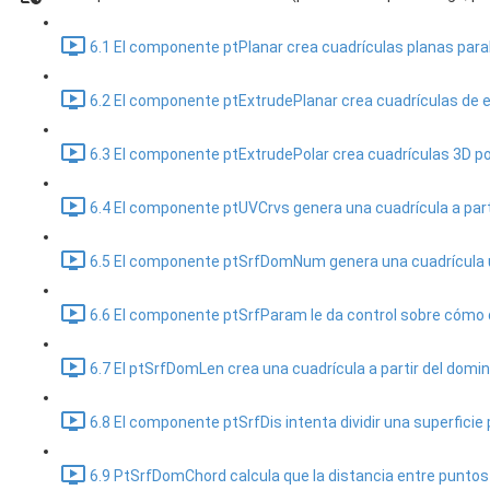
6.1 El componente ptPlanar crea cuadrículas planas paral
6.2 El componente ptExtrudePlanar crea cuadrículas de ex
6.3 El componente ptExtrudePolar crea cuadrículas 3D pol
6.4 El componente ptUVCrvs genera una cuadrícula a parti
6.5 El componente ptSrfDomNum genera una cuadrícula usan
6.6 El componente ptSrfParam le da control sobre cómo di
6.7 El ptSrfDomLen crea una cuadrícula a partir del dominio
6.8 El componente ptSrfDis intenta dividir una superficie 
6.9 PtSrfDomChord calcula que la distancia entre puntos s