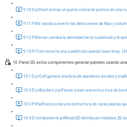
9.10 El ptItem extrae un punto o lista de puntos en una cua
9.11 PtDir ayuda a invertir las direcciones de filas y colum
9.12 PtDense cambia la densidad de la cuadrícula y la au
9.13 PtTrim recorta una cuadrícula usando base brep. (4:
10. Panel 2D, estos componentes generan paneles usando una 
10.1 El ptCell genera una lista de alambres, bordes y mal
10.2 El ptBorders y ptFaces crean una estructura de borde
10.3 PtFlatFaces crea una estructura de caras planas que
10.4 El componente ptMorph2D distribuye módulos 2D sob