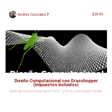
$59.95
Andres Gonzalez P
Diseño Computacional con Grasshopper
(Impuestos incluidos)
Aprende Grasshopper para Rhino 7 y 8 con unas bases sólidas